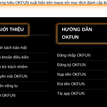
hương hiệu OKFUN xuất hiện trên mạng với mục đích đánh cắp t
chơi. Vì vậy, việc truy cập đúng link OKFUN chính thức là cực kỳ
ười chơi sẽ được đảm bảo:
IỚI THIỆU
HƯỚNG DẪN
OKFUN
nh sách bảo mật
Đăng nhập OKFUN
ả mạo.
 khoản điều kiện
C và Mobile.
Đăng ký OKFUN
 trừ trách nhiệm
Nạp tiền OKFUN
rí, hệ thống luôn cập nhật link vào OKFUN mới nhất tương thích
yến mãi OKFUN
Rút tiền OKFUN
w88
68 game bài
nổ hũ
trang chủ pg66
pg66
nohu
mu88 trang 
n riêng tư
8
bet88 nhà cái
fv88
sc888 nhà cái
bet88
gg88
qh88
ALO8 đăn
Tải app OKFUN
O OKFUN
8 com
P Q 88
c m 888
W88 đăng nhập
mb88
nohu
open888 kh
 Tiền E88
Nhà Cái e88
e88
Rút Tiền 78Win
Tải App ALo8
https