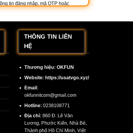
hông tin đăng nhập, mã OTP hoặc
 quan trọng.
THÔNG TIN LIÊN
HỆ
Thương hiệu:
OKFUN
Website:
https://usatvgo.xyz/
Email:
 với mọi nhà mạng tại Việt Nam.
okfunnitcom@gmail.com
Hotline:
0238108771
chủ
x888
uu88
uy88
qh88 COM
g nhập
truy cập tk88
link 8kbet
ee888
Địa chỉ:
860 Đ. Lê Văn
uyến mãi
nổ hũ
pg66
uy88
dn88
lc88
Lương, Phước Kiển, Nhà Bè,
://good88.men/
ev88
x88
tk88 đăng
Thành phố Hồ Chí Minh, Việt