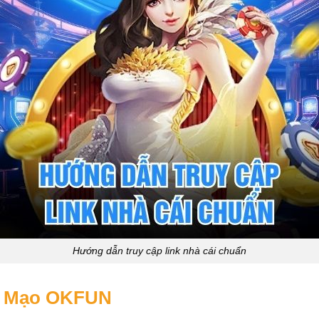
Hướng dẫn truy cập link nhà cái chuẩn
ả Mạo OKFUN