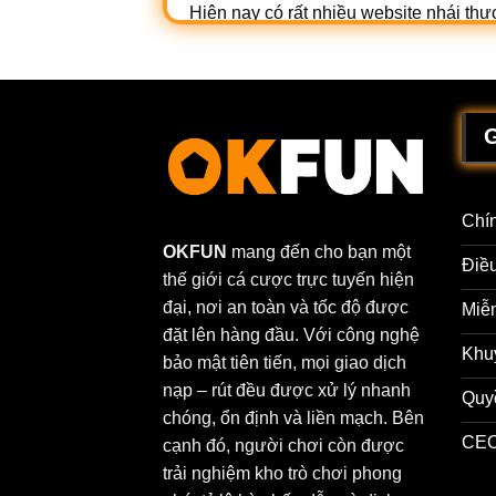
Hiện nay có rất nhiều website nhái t
chiếm đoạt tiền trong tài khoản người 
Khi sử dụng đúng địa chỉ an toàn, ng
G
Bảo mật tuyệt đối thông tin cá nhân.
Nạp rút đúng hệ thống chính chủ.
Tốc độ truy cập nhanh, không lag.
Chí
OKFUN
mang đến cho bạn một
Không gặp lỗi redirect sang web gi
Điều
thế giới cá cược trực tuyến hiện
Trải nghiệm game ổn định trên cả P
đại, nơi an toàn và tốc độ được
Miễn
đặt lên hàng đầu. Với công nghệ
Để tránh gián đoạn khi tham gia giải t
Khu
bảo mật tiên tiến, mọi giao dịch
nạp – rút đều được xử lý nhanh
Đối tác :
mb 88
mm88 trang chủ
au 88
Quyề
chóng, ổn định và liền mạch. Bên
bj188.info
8kbet
au88
fun88 nổ hũ
fun8
CE
cạnh đó, người chơi còn được
go8 game bài online
uu88
king88
MIG8
trải nghiệm kho trò chơi phong
gg88
mb88.com
H19
Rút Tiền fv88
Rút